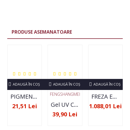
PRODUSE ASEMANATOARE
ADAUGĂ ÎN COŞ
ADAUGĂ ÎN COŞ
ADAUGĂ ÎN COŞ
FENGSHANGMEI
PIGMENT NEON SET 12 CULORI
FREZA ELECTRICA STRONG 210 35000 RPM- ORIGINALA
Gel UV Constructie FSM 50ML - 07
21,51 Lei
1.088,01 Lei
39,90 Lei