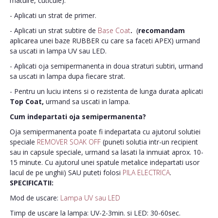
matuire, cuticule).
- Aplicati un strat de primer.
- Aplicati un strat subtire de
Base Coat
.
(
recomandam
aplicarea unei baze RUBBER cu care sa faceti APEX) urmand
sa uscati in lampa UV sau LED.
- Aplicati oja semipermanenta in doua straturi subtiri, urmand
sa uscati in lampa dupa fiecare strat.
- Pentru un luciu intens si o rezistenta de lunga durata aplicati
Top Coat,
urmand sa uscati in lampa.
Cum indepartati oja semipermanenta?
Oja semipermanenta poate fi indepartata cu ajutorul solutiei
speciale
REMOVER SOAK OFF
(puneti solutia intr-un recipient
sau in capsule speciale, urmand sa lasati la inmuiat aprox. 10-
15 minute. Cu ajutorul unei spatule metalice indepartati usor
lacul de pe unghii) SAU puteti folosi
PILA ELECTRICA
.
SPECIFICATII:
Mod de uscare:
Lampa UV sau LED
Timp de uscare la lampa: UV-2-3min. si LED: 30-60sec.