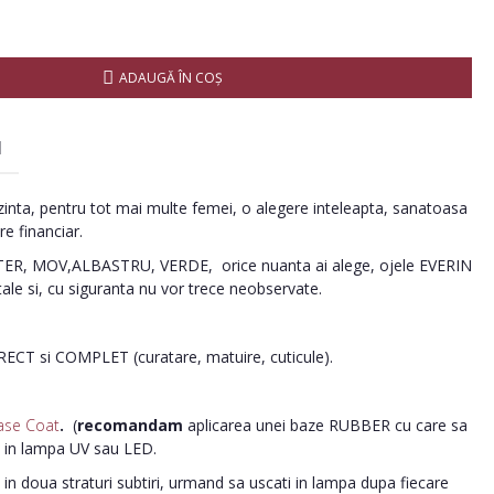
ADAUGĂ ÎN COŞ
I
inta, pentru tot mai multe femei, o alegere inteleapta, sanatoasa
re financiar.
R, MOV,ALBASTRU, VERDE, orice nuanta ai alege, ojele EVERIN
tale si, cu siguranta nu vor trece neobservate.
ORECT si COMPLET (curatare, matuire, cuticule).
ase Coat
.
(
recomandam
aplicarea unei baze RUBBER cu care sa
i in lampa UV sau LED.
in doua straturi subtiri, urmand sa uscati in lampa dupa fiecare