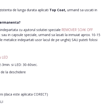
ezistenta de lunga durata aplicati
Top Coat,
urmand sa uscati in
permanenta?
ndepartata cu ajutorul solutiei speciale
REMOVER SOAK OFF
nt sau in capsule speciale, urmand sa lasati la inmuiat aprox. 10-15
le metalice indepartati usor lacul de pe unghii) SAU puteti folosi
u LED
-3min. si LED: 30-60sec.
i de la deschidere
ani (daca este aplicata CORECT)
LI