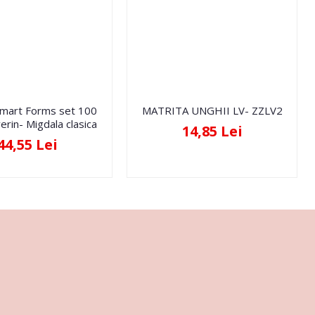
Smart Forms set 100
MATRITA UNGHII LV- ZZLV2
erin- Migdala clasica
14,85 Lei
44,55 Lei