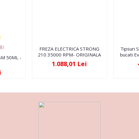
EI
FREZA ELECTRICA STRONG
Tipsuri 
210 35000 RPM- ORIGINALA
bucati Ev
FSM 50ML -
1.088,01 Lei
i