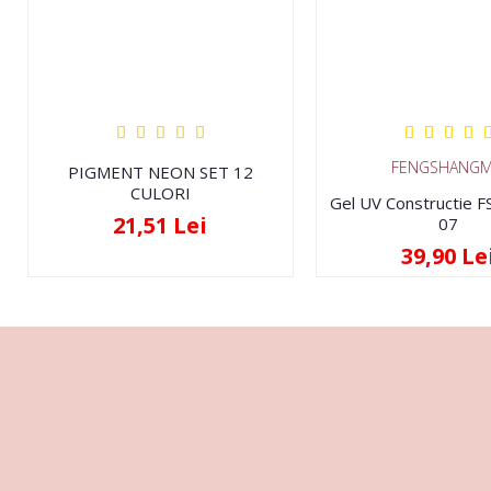
FENGSHANGM
PIGMENT NEON SET 12
CULORI
Gel UV Constructie 
21,51 Lei
07
39,90 Le