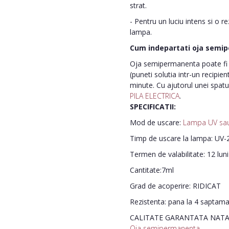
strat.
- Pentru un luciu intens si o r
lampa.
Cum indepartati oja semi
Oja semipermanenta poate fi i
(puneti solutia intr-un recipie
minute. Cu ajutorul unei spatu
PILA ELECTRICA
.
SPECIFICATII:
Mod de uscare:
Lampa UV sa
Timp de uscare la lampa: UV-2
Termen de valabilitate: 12 lun
Cantitate:7ml
Grad de acoperire: RIDICAT
Rezistenta: pana la 4 saptam
CALITATE GARANTATA NATA
Oja semipermanenta