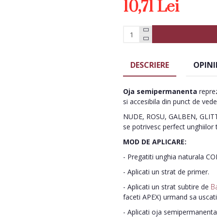
10,71 Lei
DESCRIERE
OPINI
Oja semipermanenta
reprez
si accesibila din punct de vede
NUDE, ROSU, GALBEN, GLITTE
se potrivesc perfect unghiilor 
MOD DE APLICARE:
- Pregatiti unghia naturala C
- Aplicati un strat de primer.
- Aplicati un strat subtire de
B
faceti APEX) urmand sa uscat
- Aplicati oja semipermanenta 