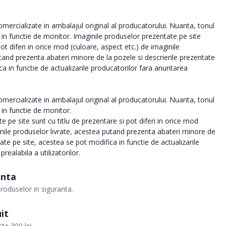
ercializate in ambalajul original al producatorului. Nuanta, tonul
ia in functie de monitor. Imaginile produselor prezentate pe site
pot diferi in orice mod (culoare, aspect etc.) de imaginile
tand prezenta abateri minore de la pozele si descrierile prezentate
ca in functie de actualizarile producatorilor fara anuntarea
ercializate in ambalajul original al producatorului. Nuanta, tonul
a in functie de monitor.
 pe site sunt cu titlu de prezentare si pot diferi in orice mod
inile produselor livrate, acestea putand prezenta abateri minore de
tate pe site, acestea se pot modifica in functie de actualizarile
realabila a utilizatorilor.
anta
roduselor in siguranta.
it
te 300 lei