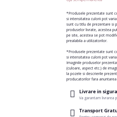
*Produsele prezentate sunt com
si intensitatea culorii pot var
sunt cu titlu de prezentare si 
produselor livrate, acestea pu
pe site, acestea se pot modifi
prealabila a utilizatorilor.
*Produsele prezentate sunt com
si intensitatea culorii pot vari
Imaginile produselor prezentate
(culoare, aspect etc.) de imag
la pozele si descrierile prezen
producatorilor fara anuntarea p
Livrare in sigur
Va garantam livrarea p
Transport Gratu
Pentru comenzi de pes