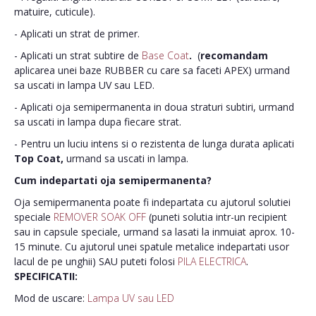
matuire, cuticule).
- Aplicati un strat de primer.
- Aplicati un strat subtire de
Base Coat
.
(
recomandam
aplicarea unei baze RUBBER cu care sa faceti APEX) urmand
sa uscati in lampa UV sau LED.
- Aplicati oja semipermanenta in doua straturi subtiri, urmand
sa uscati in lampa dupa fiecare strat.
- Pentru un luciu intens si o rezistenta de lunga durata aplicati
Top Coat,
urmand sa uscati in lampa.
Cum indepartati oja semipermanenta?
Oja semipermanenta poate fi indepartata cu ajutorul solutiei
speciale
REMOVER SOAK OFF
(puneti solutia intr-un recipient
sau in capsule speciale, urmand sa lasati la inmuiat aprox. 10-
15 minute. Cu ajutorul unei spatule metalice indepartati usor
lacul de pe unghii) SAU puteti folosi
PILA ELECTRICA
.
SPECIFICATII:
Mod de uscare:
Lampa UV sau LED