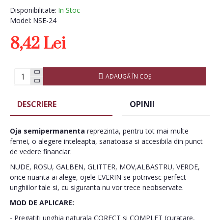
Disponibilitate:
In Stoc
Model:
NSE-24
8,42 Lei
ADAUGĂ ÎN COŞ
DESCRIERE
OPINII
Oja semipermanenta
reprezinta, pentru tot mai multe
femei, o alegere inteleapta, sanatoasa si accesibila din punct
de vedere financiar.
NUDE, ROSU, GALBEN, GLITTER, MOV,ALBASTRU, VERDE,
orice nuanta ai alege, ojele EVERIN se potrivesc perfect
unghiilor tale si, cu siguranta nu vor trece neobservate.
MOD DE APLICARE:
- Pregatiti unghia naturala CORECT si COMPLET (curatare,