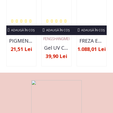
ADAUGĂ ÎN COŞ
ADAUGĂ ÎN COŞ
ADAUGĂ ÎN COŞ
FENGSHANGMEI
PIGMENT NEON SET 12 CULORI
FREZA ELECTRICA STRONG 210 35000 RPM- ORIGINALA
Gel UV Constructie FSM 50ML - 07
21,51 Lei
1.088,01 Lei
39,90 Lei