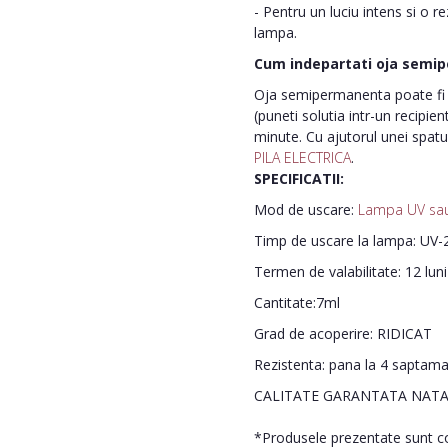
- Pentru un luciu intens si o r
lampa.
Cum indepartati oja semi
Oja semipermanenta poate fi i
(puneti solutia intr-un recipie
minute. Cu ajutorul unei spatu
PILA ELECTRICA
.
SPECIFICATII:
Mod de uscare:
Lampa UV sa
Timp de uscare la lampa: UV-2
Termen de valabilitate: 12 lun
Cantitate:7ml
Grad de acoperire: RIDICAT
Rezistenta: pana la 4 saptam
CALITATE GARANTATA NATA
*Produsele prezentate sunt com