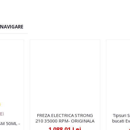
 NAVIGARE
EI
FREZA ELECTRICA STRONG
Tipsuri 
210 35000 RPM- ORIGINALA
bucati Ev
FSM 50ML -
1.088,01 Lei