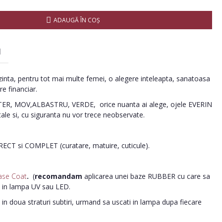
ADAUGĂ ÎN COŞ
I
inta, pentru tot mai multe femei, o alegere inteleapta, sanatoasa
re financiar.
R, MOV,ALBASTRU, VERDE, orice nuanta ai alege, ojele EVERIN
tale si, cu siguranta nu vor trece neobservate.
ORECT si COMPLET (curatare, matuire, cuticule).
ase Coat
.
(
recomandam
aplicarea unei baze RUBBER cu care sa
i in lampa UV sau LED.
in doua straturi subtiri, urmand sa uscati in lampa dupa fiecare