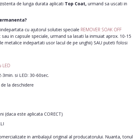
ezistenta de lunga durata aplicati
Top Coat,
urmand sa uscati in
permanenta?
ndepartata cu ajutorul solutiei speciale
REMOVER SOAK OFF
nt sau in capsule speciale, urmand sa lasati la inmuiat aprox. 10-15
le metalice indepartati usor lacul de pe unghii) SAU puteti folosi
u LED
-3min. si LED: 30-60sec.
i de la deschidere
ani (daca este aplicata CORECT)
LI
ercializate in ambalajul original al producatorului. Nuanta, tonul