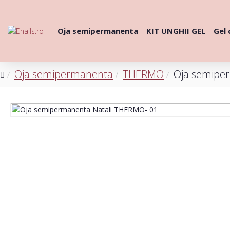
Oja semipermanenta
KIT UNGHII GEL
Gel 
Oja semipermanenta
THERMO
Oja semipe