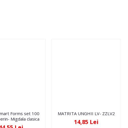
Smart Forms set 100
MATRITA UNGHII LV- ZZLV2
erin- Migdala clasica
14,85 Lei
44,55 Lei