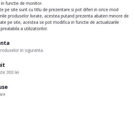
a in functie de monitor.
 pe site sunt cu titlu de prezentare si pot diferi in orice mod
inile produselor livrate, acestea putand prezenta abateri minore de
tate pe site, acestea se pot modifica in functie de actualizarile
realabila a utilizatorilor.
anta
roduselor in siguranta.
it
te 300 lei
use
are