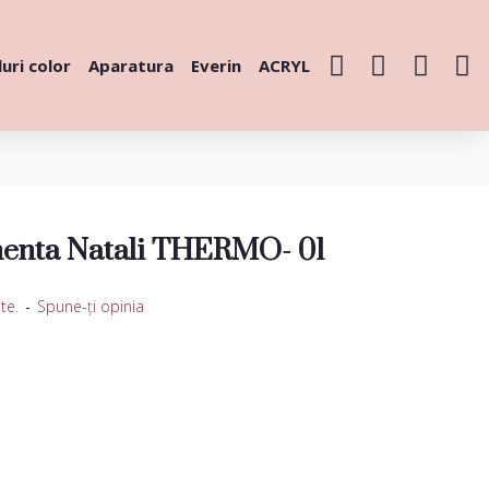
uri color
Aparatura
Everin
ACRYL
enta Natali THERMO- 01
te.
-
Spune-ţi opinia