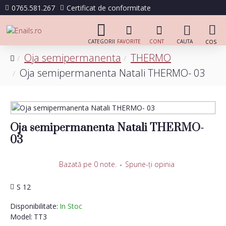
0765.581.267
Certificat de conformitate
Oja semipermanenta
THERMO
Oja semipermanenta Natali THERMO- 03
Oja semipermanenta Natali THERMO-
03
Bazată pe 0 note.
-
Spune-ţi opinia
S 12
Disponibilitate:
In Stoc
Model:
TT3