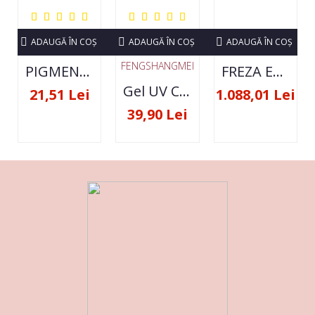
ADAUGĂ ÎN COŞ
ADAUGĂ ÎN COŞ
ADAUGĂ ÎN COŞ
FENGSHANGMEI
PIGMENT NEON SET 12 CULORI
FREZA ELECTRICA STRONG 210 35000 RPM- ORIGINALA
Gel UV Constructie FSM 50ML - 07
21,51 Lei
1.088,01 Lei
39,90 Lei