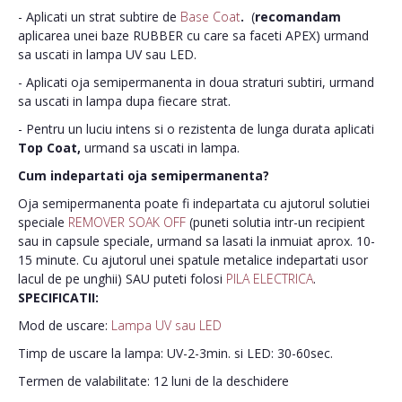
- Aplicati un strat subtire de
Base Coat
.
(
recomandam
aplicarea unei baze RUBBER cu care sa faceti APEX) urmand
sa uscati in lampa UV sau LED.
- Aplicati oja semipermanenta in doua straturi subtiri, urmand
sa uscati in lampa dupa fiecare strat.
- Pentru un luciu intens si o rezistenta de lunga durata aplicati
Top Coat,
urmand sa uscati in lampa.
Cum indepartati oja semipermanenta?
Oja semipermanenta poate fi indepartata cu ajutorul solutiei
speciale
REMOVER SOAK OFF
(puneti solutia intr-un recipient
sau in capsule speciale, urmand sa lasati la inmuiat aprox. 10-
15 minute. Cu ajutorul unei spatule metalice indepartati usor
lacul de pe unghii) SAU puteti folosi
PILA ELECTRICA
.
SPECIFICATII:
Mod de uscare:
Lampa UV sau LED
Timp de uscare la lampa: UV-2-3min. si LED: 30-60sec.
Termen de valabilitate: 12 luni de la deschidere