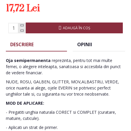
17,72 Lei
ADAUGĂ ÎN COŞ
DESCRIERE
OPINII
Oja semipermanenta
reprezinta, pentru tot mai multe
femei, o alegere inteleapta, sanatoasa si accesibila din punct
de vedere financiar.
NUDE, ROSU, GALBEN, GLITTER, MOV,ALBASTRU, VERDE,
orice nuanta ai alege, ojele EVERIN se potrivesc perfect
unghiilor tale si, cu siguranta nu vor trece neobservate.
MOD DE APLICARE:
- Pregatiti unghia naturala CORECT si COMPLET (curatare,
matuire, cuticule).
- Aplicati un strat de primer.