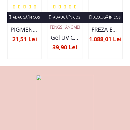
ADAUGĂ ÎN COŞ
ADAUGĂ ÎN COŞ
ADAUGĂ ÎN COŞ
FENGSHANGMEI
PIGMENT NEON SET 12 CULORI
FREZA ELECTRICA STRONG 210 35000 RPM- ORIGINALA
Gel UV Constructie FSM 50ML - 07
21,51 Lei
1.088,01 Lei
39,90 Lei