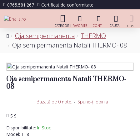
0765.581.267
Certificat de conformitate
Oja semipermanenta
THERMO
Oja semipermanenta Natali THERMO- 08
Oja semipermanenta Natali THERMO-
08
Bazată pe 0 note.
-
Spune-ţi opinia
S 9
Disponibilitate:
In Stoc
Model:
TT8