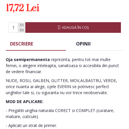
17,72 Lei
ADAUGĂ ÎN COŞ
DESCRIERE
OPINII
Oja semipermanenta
reprezinta, pentru tot mai multe
femei, o alegere inteleapta, sanatoasa si accesibila din punct
de vedere financiar.
NUDE, ROSU, GALBEN, GLITTER, MOV,ALBASTRU, VERDE,
orice nuanta ai alege, ojele EVERIN se potrivesc perfect
unghiilor tale si, cu siguranta nu vor trece neobservate.
MOD DE APLICARE:
- Pregatiti unghia naturala CORECT si COMPLET (curatare,
matuire, cuticule).
- Aplicati un strat de primer.