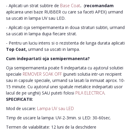
- Aplicati un strat subtire de
Base Coat
.
(
recomandam
aplicarea unei baze RUBBER cu care sa faceti APEX) urmand
sa uscati in lampa UV sau LED.
- Aplicati oja semipermanenta in doua straturi subtiri, urmand
sa uscati in lampa dupa fiecare strat.
- Pentru un luciu intens si o rezistenta de lunga durata aplicati
Top Coat,
urmand sa uscati in lampa.
Cum indepartati oja semipermanenta?
Oja semipermanenta poate fi indepartata cu ajutorul solutiei
speciale
REMOVER SOAK OFF
(puneti solutia intr-un recipient
sau in capsule speciale, urmand sa lasati la inmuiat aprox. 10-
15 minute. Cu ajutorul unei spatule metalice indepartati usor
lacul de pe unghii) SAU puteti folosi
PILA ELECTRICA
.
SPECIFICATII:
Mod de uscare:
Lampa UV sau LED
Timp de uscare la lampa: UV-2-3min. si LED: 30-60sec.
Termen de valabilitate: 12 luni de la deschidere