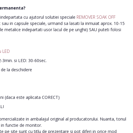
permanenta?
ndepartata cu ajutorul solutiei speciale
REMOVER SOAK OFF
nt sau in capsule speciale, urmand sa lasati la inmuiat aprox. 10-15
le metalice indepartati usor lacul de pe unghii) SAU puteti folosi
u LED
-3min. si LED: 30-60sec.
i de la deschidere
ani (daca este aplicata CORECT)
LI
ercializate in ambalajul original al producatorului. Nuanta, tonul
a in functie de monitor.
 pe site sunt cu titlu de prezentare si pot diferi in orice mod