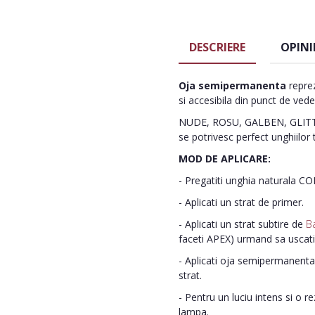
DESCRIERE
OPINI
Oja semipermanenta
reprez
si accesibila din punct de vede
NUDE, ROSU, GALBEN, GLITTE
se potrivesc perfect unghiilor 
MOD DE APLICARE:
- Pregatiti unghia naturala C
- Aplicati un strat de primer.
- Aplicati un strat subtire de
B
faceti APEX) urmand sa uscat
- Aplicati oja semipermanenta 
strat.
- Pentru un luciu intens si o r
lampa.