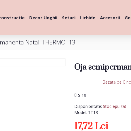
constructie
Decor Unghii
Seturi
Lichide
Accesorii
Gel
rmanenta Natali THERMO- 13
Oja semiperman
Bazată pe 0 no
S 19
Disponibilitate:
Stoc epuizat
Model:
TT13
17,72 Lei