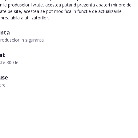
inile produselor livrate, acestea putand prezenta abateri minore de
tate pe site, acestea se pot modifica in functie de actualizarile
realabila a utilizatorilor.
anta
roduselor in siguranta.
it
te 300 lei
use
are