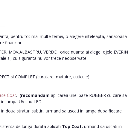
I
inta, pentru tot mai multe femei, o alegere inteleapta, sanatoasa
re financiar.
R, MOV,ALBASTRU, VERDE, orice nuanta ai alege, ojele EVERIN
tale si, cu siguranta nu vor trece neobservate.
ORECT si COMPLET (curatare, matuire, cuticule).
ase Coat
.
(
recomandam
aplicarea unei baze RUBBER cu care sa
i in lampa UV sau LED.
in doua straturi subtiri, urmand sa uscati in lampa dupa fiecare
ezistenta de lunga durata aplicati
Top Coat,
urmand sa uscati in