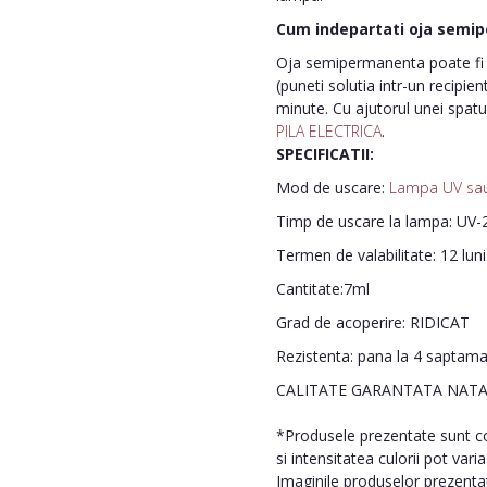
Cum indepartati oja semi
Oja semipermanenta poate fi i
(puneti solutia intr-un recipie
minute. Cu ajutorul unei spatu
PILA ELECTRICA
.
SPECIFICATII:
Mod de uscare:
Lampa UV sa
Timp de uscare la lampa: UV-2
Termen de valabilitate: 12 lun
Cantitate:7ml
Grad de acoperire: RIDICAT
Rezistenta: pana la 4 saptam
CALITATE GARANTATA NATA
*Produsele prezentate sunt com
si intensitatea culorii pot vari
Imaginile produselor prezentate