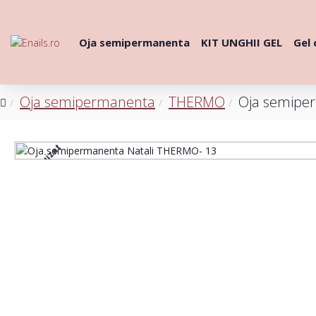
Oja semipermanenta
KIT UNGHII GEL
Gel 
Oja semipermanenta
THERMO
Oja semipe
Stoc epuizat