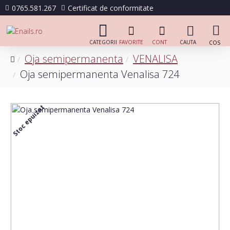
0765.581.267
Certificat de conformitate
Oja semipermanenta
VENALISA
Oja semipermanenta Venalisa 724
Stoc epuizat