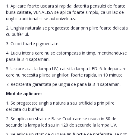
1. Aplicare foarte usoara si rapida: datorita pensulei de foarte
buna calitate, VENALISA se aplica foarte simplu, ca un lac de
unghii traditional si se autoniveleaza.
2. Unghia naturala se pregateste doar prin pilire foarte delicata
cu buffer-ul.
3. Culori foarte pigmentate.
4. Luciu intens care nu se estompeaza in timp, mentinandu-se
pana la 3-4 saptamani.
5. Uscare atat la lampa UV, cat si la lampa LED. 6. Indepartare
care nu necesita pilirea unghiilor, foarte rapida, in 10 minute.
7. Rezistenta garantata pe unghii de pana la 3-4 saptamani.
Mod de aplicare:
1. Se pregateste unghia naturala sau artificiala prin pilire
delicata cu bufferul.
2. Se aplica un strat de Base Coat care se usuca in 30 de
secunde la lampa led sau in 120 de secunde la lampa UV.
3. Se aplica un strat de culoare (in functie de preferinte, se pot