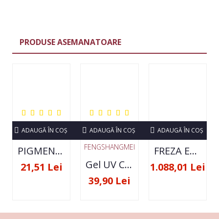
PRODUSE ASEMANATOARE
ADAUGĂ ÎN COŞ
ADAUGĂ ÎN COŞ
ADAUGĂ ÎN COŞ
FENGSHANGMEI
PIGMENT NEON SET 12 CULORI
FREZA ELECTRICA STRONG 210 35000 RPM- ORIGINALA
Gel UV Constructie FSM 50ML - 07
21,51 Lei
1.088,01 Lei
39,90 Lei