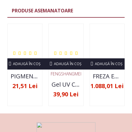
PRODUSE ASEMANATOARE
ADAUGĂ ÎN COŞ
ADAUGĂ ÎN COŞ
ADAUGĂ ÎN COŞ
FENGSHANGMEI
PIGMENT NEON SET 12 CULORI
FREZA ELECTRICA STRONG 210 35000 RPM- ORIGINALA
Gel UV Constructie FSM 50ML - 07
21,51 Lei
1.088,01 Lei
39,90 Lei