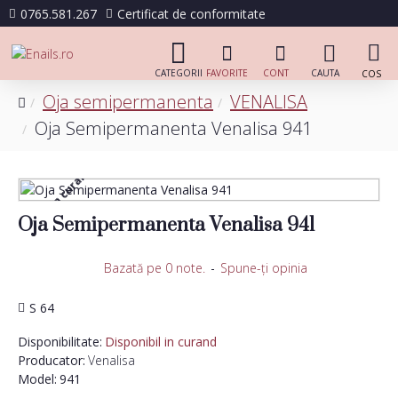
0765.581.267
Certificat de conformitate
Oja semipermanenta
VENALISA
Oja Semipermanenta Venalisa 941
Disponibil in curand
Oja Semipermanenta Venalisa 941
Bazată pe 0 note.
-
Spune-ţi opinia
S 64
Disponibilitate:
Disponibil in curand
Producator:
Venalisa
Model:
941