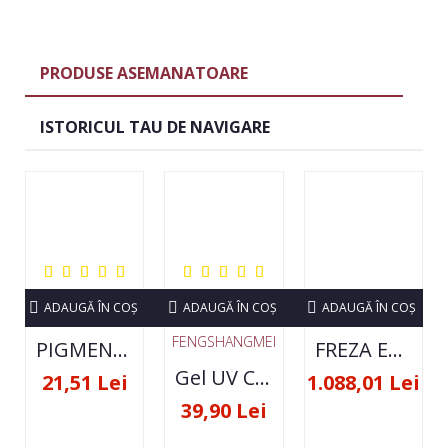
PRODUSE ASEMANATOARE
ISTORICUL TAU DE NAVIGARE
ADAUGĂ ÎN COŞ
ADAUGĂ ÎN COŞ
ADAUGĂ ÎN COŞ
FENGSHANGMEI
PIGMENT NEON SET 12 CULORI
FREZA ELECTRICA STRONG 210 35000 RPM- ORIGINALA
Gel UV Constructie FSM 50ML - 07
21,51 Lei
1.088,01 Lei
39,90 Lei