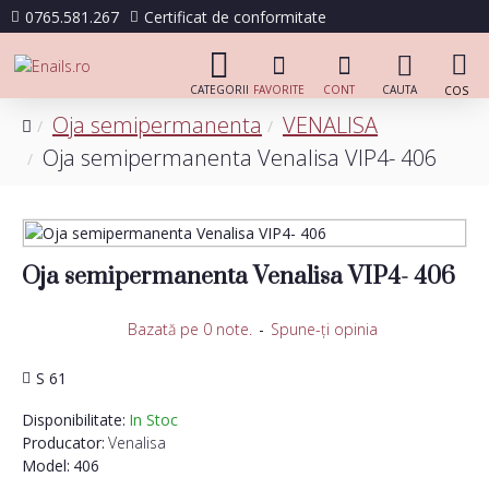
0765.581.267
Certificat de conformitate
Oja semipermanenta
VENALISA
Oja semipermanenta Venalisa VIP4- 406
Oja semipermanenta Venalisa VIP4- 406
Bazată pe 0 note.
-
Spune-ţi opinia
S 61
Disponibilitate:
In Stoc
Producator:
Venalisa
Model:
406