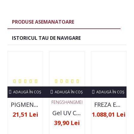
PRODUSE ASEMANATOARE
ISTORICUL TAU DE NAVIGARE
ADAUGĂ ÎN COŞ
ADAUGĂ ÎN COŞ
ADAUGĂ ÎN COŞ
FENGSHANGMEI
PIGMENT NEON SET 12 CULORI
FREZA ELECTRICA STRONG 210 35000 RPM- ORIGINALA
Gel UV Constructie FSM 50ML - 07
21,51 Lei
1.088,01 Lei
39,90 Lei