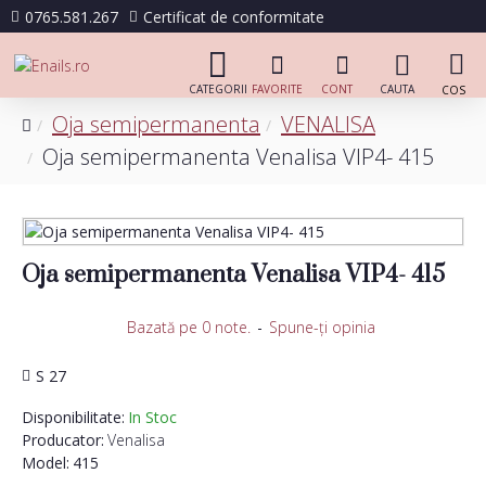
0765.581.267
Certificat de conformitate
Oja semipermanenta
VENALISA
Oja semipermanenta Venalisa VIP4- 415
Oja semipermanenta Venalisa VIP4- 415
Bazată pe 0 note.
-
Spune-ţi opinia
S 27
Disponibilitate:
In Stoc
Producator:
Venalisa
Model:
415