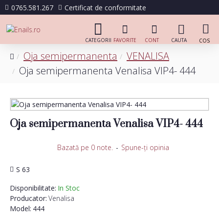
0765.581.267
Certificat de conformitate
Oja semipermanenta
VENALISA
Oja semipermanenta Venalisa VIP4- 444
Oja semipermanenta Venalisa VIP4- 444
Bazată pe 0 note.
-
Spune-ţi opinia
S 63
Disponibilitate:
In Stoc
Producator:
Venalisa
Model:
444