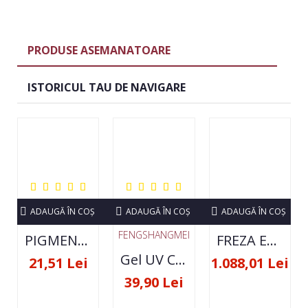
PRODUSE ASEMANATOARE
ISTORICUL TAU DE NAVIGARE
ADAUGĂ ÎN COŞ
ADAUGĂ ÎN COŞ
ADAUGĂ ÎN COŞ
FENGSHANGMEI
PIGMENT NEON SET 12 CULORI
FREZA ELECTRICA STRONG 210 35000 RPM- ORIGINALA
Gel UV Constructie FSM 50ML - 07
21,51 Lei
1.088,01 Lei
39,90 Lei