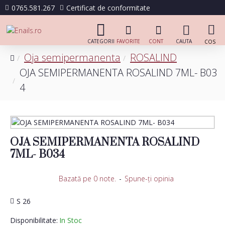
0765.581.267
Certificat de conformitate
Oja semipermanenta
ROSALIND
OJA SEMIPERMANENTA ROSALIND 7ML- B03
4
OJA SEMIPERMANENTA ROSALIND
7ML- B034
Bazată pe 0 note.
-
Spune-ţi opinia
S 26
Disponibilitate:
In Stoc