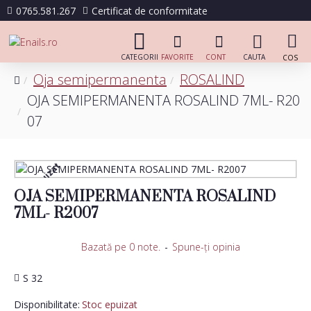
0765.581.267
Certificat de conformitate
Oja semipermanenta
ROSALIND
OJA SEMIPERMANENTA ROSALIND 7ML- R20
07
Stoc epuizat
OJA SEMIPERMANENTA ROSALIND
7ML- R2007
Bazată pe 0 note.
-
Spune-ţi opinia
S 32
Disponibilitate:
Stoc epuizat