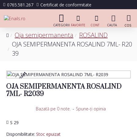
0765.581.267
Certificat de conformitate
Oja semipermanenta
ROSALIND
OJA SEMIPERMANENTA ROSALIND 7ML- R20
39
Stoc epuizat
OJA SEMIPERMANENTA ROSALIND
7ML- R2039
Bazată pe 0 note.
-
Spune-ţi opinia
S 29
Disponibilitate:
Stoc epuizat