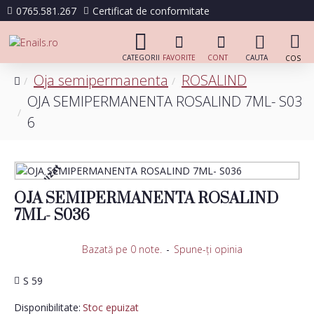
0765.581.267
Certificat de conformitate
Oja semipermanenta
ROSALIND
OJA SEMIPERMANENTA ROSALIND 7ML- S03
6
Stoc epuizat
OJA SEMIPERMANENTA ROSALIND
7ML- S036
Bazată pe 0 note.
-
Spune-ţi opinia
S 59
Disponibilitate:
Stoc epuizat