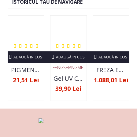
ISTORICUL TAU DE NAVIGARE
ADAUGĂ ÎN COŞ
ADAUGĂ ÎN COŞ
ADAUGĂ ÎN COŞ
FENGSHANGMEI
PIGMENT NEON SET 12 CULORI
FREZA ELECTRICA STRONG 210 35000 RPM- ORIGINALA
Gel UV Constructie FSM 50ML - 07
21,51 Lei
1.088,01 Lei
39,90 Lei