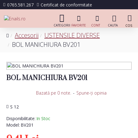
0765.581.267
Certificat de conformitate
Accesorii
USTENSILE DIVERSE
BOL MANICHIURA BV201
BOL MANICHIURA BV201
Bazată pe 0 note.
-
Spune-ţi opinia
S 12
Disponibilitate:
In Stoc
Model:
BV201