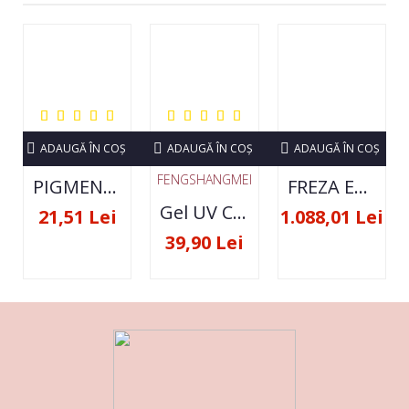
ADAUGĂ ÎN COŞ
ADAUGĂ ÎN COŞ
ADAUGĂ ÎN COŞ
FENGSHANGMEI
PIGMENT NEON SET 12 CULORI
FREZA ELECTRICA STRONG 210 35000 RPM- ORIGINALA
Gel UV Constructie FSM 50ML - 07
21,51 Lei
1.088,01 Lei
39,90 Lei