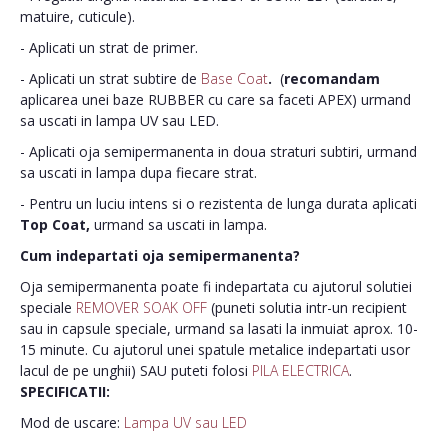
matuire, cuticule).
- Aplicati un strat de primer.
- Aplicati un strat subtire de
Base Coat
.
(
recomandam
aplicarea unei baze RUBBER cu care sa faceti APEX) urmand
sa uscati in lampa UV sau LED.
- Aplicati oja semipermanenta in doua straturi subtiri, urmand
sa uscati in lampa dupa fiecare strat.
- Pentru un luciu intens si o rezistenta de lunga durata aplicati
Top Coat,
urmand sa uscati in lampa.
Cum indepartati oja semipermanenta?
Oja semipermanenta poate fi indepartata cu ajutorul solutiei
speciale
REMOVER SOAK OFF
(puneti solutia intr-un recipient
sau in capsule speciale, urmand sa lasati la inmuiat aprox. 10-
15 minute. Cu ajutorul unei spatule metalice indepartati usor
lacul de pe unghii) SAU puteti folosi
PILA ELECTRICA
.
SPECIFICATII:
Mod de uscare:
Lampa UV sau LED