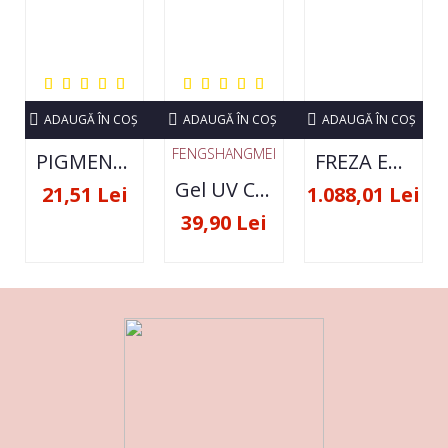
ADAUGĂ ÎN COŞ
ADAUGĂ ÎN COŞ
ADAUGĂ ÎN COŞ
FENGSHANGMEI
PIGMENT NEON SET 12 CULORI
FREZA ELECTRICA STRONG 210 35000 RPM- ORIGINALA
Gel UV Constructie FSM 50ML - 07
21,51 Lei
1.088,01 Lei
39,90 Lei