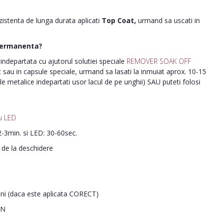
ezistenta de lunga durata aplicati
Top Coat,
urmand sa uscati in
permanenta?
ndepartata cu ajutorul solutiei speciale
REMOVER SOAK OFF
nt sau in capsule speciale, urmand sa lasati la inmuiat aprox. 10-15
le metalice indepartati usor lacul de pe unghii) SAU puteti folosi
u LED
-3min. si LED: 30-60sec.
i de la deschidere
ani (daca este aplicata CORECT)
IN