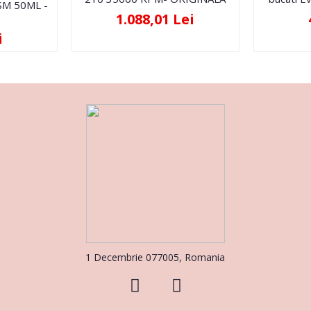
FSM 50ML -
1.088,01 Lei
i
1 Decembrie 077005, Romania