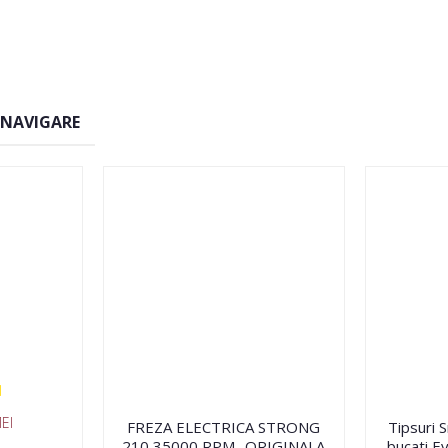
 NAVIGARE
EI
FREZA ELECTRICA STRONG
Tipsuri 
210 35000 RPM- ORIGINALA
bucati Ev