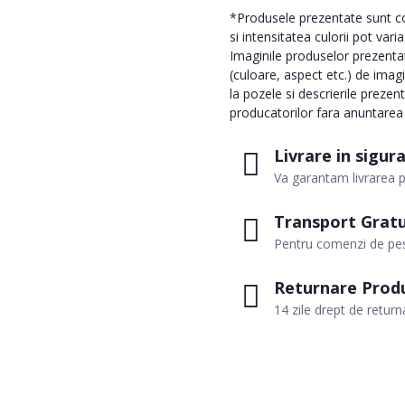
*Produsele prezentate sunt com
si intensitatea culorii pot vari
Imaginile produselor prezentate
(culoare, aspect etc.) de imag
la pozele si descrierile prezen
producatorilor fara anuntarea p
Livrare in sigur
Va garantam livrarea p
Transport Gratu
Pentru comenzi de pes
Returnare Prod
14 zile drept de return