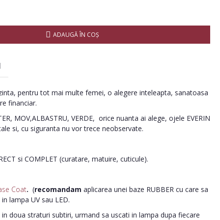
ADAUGĂ ÎN COŞ
I
inta, pentru tot mai multe femei, o alegere inteleapta, sanatoasa
re financiar.
R, MOV,ALBASTRU, VERDE, orice nuanta ai alege, ojele EVERIN
tale si, cu siguranta nu vor trece neobservate.
ORECT si COMPLET (curatare, matuire, cuticule).
ase Coat
.
(
recomandam
aplicarea unei baze RUBBER cu care sa
i in lampa UV sau LED.
in doua straturi subtiri, urmand sa uscati in lampa dupa fiecare