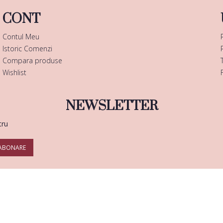
CONT
Contul Meu
Istoric Comenzi
Compara produse
Wishlist
NEWSLETTER
tru
ABONARE
Copyright © 2025 |
Enails.ro