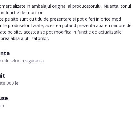
ercializate in ambalajul original al producatorului. Nuanta, tonul
a in functie de monitor.
 pe site sunt cu titlu de prezentare si pot diferi in orice mod
inile produselor livrate, acestea putand prezenta abateri minore de
tate pe site, acestea se pot modifica in functie de actualizarile
realabila a utilizatorilor.
anta
roduselor in siguranta.
it
te 300 lei
use
are