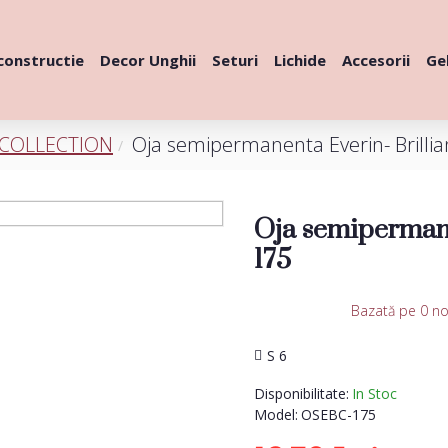
constructie
Decor Unghii
Seturi
Lichide
Accesorii
Gel
 COLLECTION
Oja semipermanenta Everin- Brillia
Oja semipermane
175
Bazată pe 0 no
S 6
Disponibilitate:
In Stoc
Model:
OSEBC-175