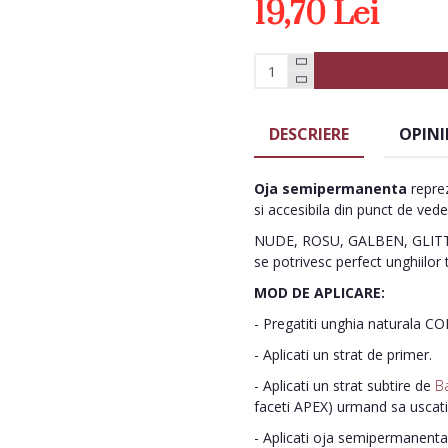
19,70 Lei
DESCRIERE
OPINI
Oja semipermanenta
reprez
si accesibila din punct de vede
NUDE, ROSU, GALBEN, GLITTE
se potrivesc perfect unghiilor 
MOD DE APLICARE:
- Pregatiti unghia naturala C
- Aplicati un strat de primer.
- Aplicati un strat subtire de
B
faceti APEX) urmand sa uscat
- Aplicati oja semipermanenta 