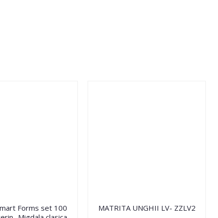
Smart Forms set 100
MATRITA UNGHII LV- ZZLV2
erin- Migdala clasica