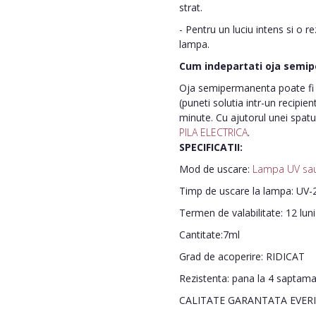
strat.
- Pentru un luciu intens si o r
lampa.
Cum indepartati oja semi
Oja semipermanenta poate fi i
(puneti solutia intr-un recipie
minute. Cu ajutorul unei spatu
PILA ELECTRICA
.
SPECIFICATII:
Mod de uscare:
Lampa UV sa
Timp de uscare la lampa: UV-2
Termen de valabilitate: 12 lun
Cantitate:7ml
Grad de acoperire: RIDICAT
Rezistenta: pana la 4 saptam
CALITATE GARANTATA EVER