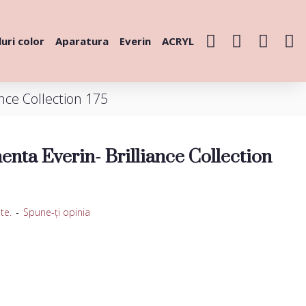
uri color
Aparatura
Everin
ACRYL
nce Collection 175
nta Everin- Brilliance Collection
te.
-
Spune-ţi opinia