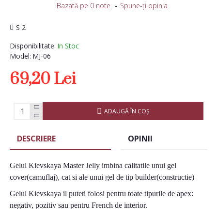
Bazată pe 0 note.
-
Spune-ţi opinia
S 2
Disponibilitate:
In Stoc
Model:
MJ-06
69,20 Lei
ADAUGĂ ÎN COŞ
DESCRIERE
OPINII
Gelul Kievskaya Master Jelly imbina calitatile unui gel
cover(camuflaj), cat si ale unui gel de tip builder(constructie)
Gelul Kievskaya il puteti folosi pentru toate tipurile de apex:
negativ, pozitiv sau pentru French de interior.