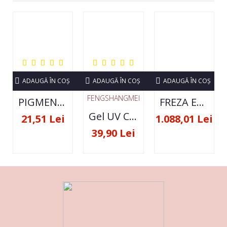
ADAUGĂ ÎN COŞ
ADAUGĂ ÎN COŞ
ADAUGĂ ÎN COŞ
FENGSHANGMEI
PIGMENT NEON SET 12 CULORI
FREZA ELECTRICA STRONG 210 35000 RPM- ORIGINALA
Gel UV Constructie FSM 50ML - 07
21,51 Lei
1.088,01 Lei
39,90 Lei