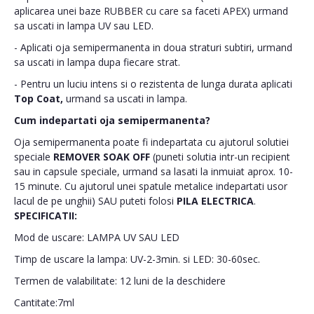
aplicarea unei baze RUBBER cu care sa faceti APEX) urmand
sa uscati in lampa UV sau LED.
- Aplicati oja semipermanenta in doua straturi subtiri, urmand
sa uscati in lampa dupa fiecare strat.
- Pentru un luciu intens si o rezistenta de lunga durata aplicati
Top Coat,
urmand sa uscati in lampa.
Cum indepartati oja semipermanenta?
Oja semipermanenta poate fi indepartata cu ajutorul solutiei
speciale
REMOVER SOAK OFF
(puneti solutia intr-un recipient
sau in capsule speciale, urmand sa lasati la inmuiat aprox. 10-
15 minute. Cu ajutorul unei spatule metalice indepartati usor
lacul de pe unghii) SAU puteti folosi
PILA ELECTRICA
.
SPECIFICATII:
Mod de uscare: LAMPA UV SAU LED
Timp de uscare la lampa: UV-2-3min. si LED: 30-60sec.
Termen de valabilitate: 12 luni de la deschidere
Cantitate:7ml