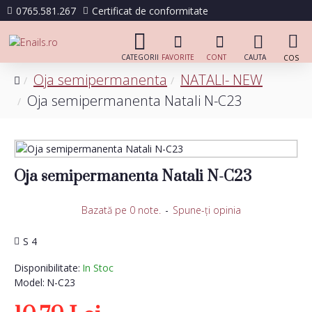
0765.581.267
Certificat de conformitate
Oja semipermanenta
NATALI- NEW
Oja semipermanenta Natali N-C23
Oja semipermanenta Natali N-C23
Bazată pe 0 note.
-
Spune-ţi opinia
S 4
Disponibilitate:
In Stoc
Model:
N-C23