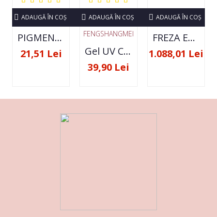
ADAUGĂ ÎN COŞ
ADAUGĂ ÎN COŞ
ADAUGĂ ÎN COŞ
FENGSHANGMEI
PIGMENT NEON SET 12 CULORI
FREZA ELECTRICA STRONG 210 35000 RPM- ORIGINALA
Gel UV Constructie FSM 50ML - 07
21,51 Lei
1.088,01 Lei
39,90 Lei