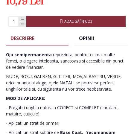
10,79 Lei
ADAUGĂ ÎN COŞ
DESCRIERE
OPINII
Oja semipermanenta
reprezinta, pentru tot mai multe
femei, o alegere inteleapta, sanatoasa si accesibila din punct
de vedere financiar.
NUDE, ROSU, GALBEN, GLITTER, MOV,ALBASTRU, VERDE,
orice nuanta ai alege, ojele NATALI se potrivesc perfect
unghiilor tale si, cu siguranta nu vor trece neobservate.
MOD DE APLICARE:
- Pregatiti unghia naturala CORECT si COMPLET (curatare,
matuire, cuticule).
- Aplicati un strat de primer.
- Aplicati un strat subtire de
Base Coat.
(
recomandam