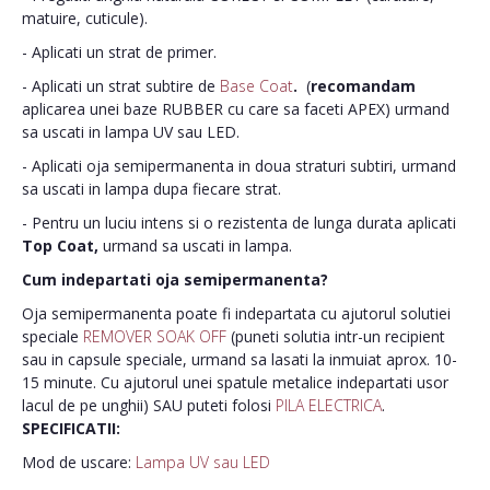
matuire, cuticule).
- Aplicati un strat de primer.
- Aplicati un strat subtire de
Base Coat
.
(
recomandam
aplicarea unei baze RUBBER cu care sa faceti APEX) urmand
sa uscati in lampa UV sau LED.
- Aplicati oja semipermanenta in doua straturi subtiri, urmand
sa uscati in lampa dupa fiecare strat.
- Pentru un luciu intens si o rezistenta de lunga durata aplicati
Top Coat,
urmand sa uscati in lampa.
Cum indepartati oja semipermanenta?
Oja semipermanenta poate fi indepartata cu ajutorul solutiei
speciale
REMOVER SOAK OFF
(puneti solutia intr-un recipient
sau in capsule speciale, urmand sa lasati la inmuiat aprox. 10-
15 minute. Cu ajutorul unei spatule metalice indepartati usor
lacul de pe unghii) SAU puteti folosi
PILA ELECTRICA
.
SPECIFICATII:
Mod de uscare:
Lampa UV sau LED