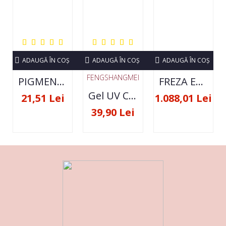
ADAUGĂ ÎN COŞ
ADAUGĂ ÎN COŞ
ADAUGĂ ÎN COŞ
FENGSHANGMEI
PIGMENT NEON SET 12 CULORI
FREZA ELECTRICA STRONG 210 35000 RPM- ORIGINALA
Gel UV Constructie FSM 50ML - 07
21,51 Lei
1.088,01 Lei
39,90 Lei