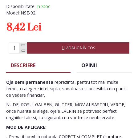
Disponibilitate:
In Stoc
Model:
NSE-92
8,42 Lei
ADAUGĂ ÎN COŞ
DESCRIERE
OPINII
Oja semipermanenta
reprezinta, pentru tot mai multe
femei, o alegere inteleapta, sanatoasa si accesibila din punct
de vedere financiar.
NUDE, ROSU, GALBEN, GLITTER, MOV,ALBASTRU, VERDE,
orice nuanta ai alege, ojele EVERIN se potrivesc perfect
unghiilor tale si, cu siguranta nu vor trece neobservate.
MOD DE APLICARE:
- Pregatiti unghia naturala CORECT si COMPLET (curatare,