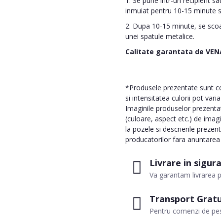
1. Se pune intr-un recipient s
inmuiat pentru 10-15 minute sa
2. Dupa 10-15 minute, se scoat
unei spatule metalice.
Calitate garantata de VEN
*Produsele prezentate sunt com
si intensitatea culorii pot vari
Imaginile produselor prezentate
(culoare, aspect etc.) de imag
la pozele si descrierile prezen
producatorilor fara anuntarea p
Livrare in sigur
Va garantam livrarea p
Transport Gratu
Pentru comenzi de pes