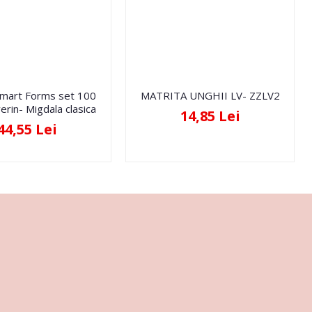
Smart Forms set 100
MATRITA UNGHII LV- ZZLV2
erin- Migdala clasica
14,85 Lei
44,55 Lei