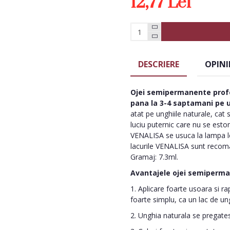
12,77 Lei
DESCRIERE
OPINI
Ojei semipermanente
prof
pana la 3-4 saptamani pe u
atat pe unghiile naturale, cat
luciu puternic care nu se esto
VENALISA se usuca la lampa le
lacurile VENALISA sunt recom
Gramaj: 7.3ml.
Avantajele ojei semiperm
1. Aplicare foarte usoara si r
foarte simplu, ca un lac de ung
2. Unghia naturala se pregatest