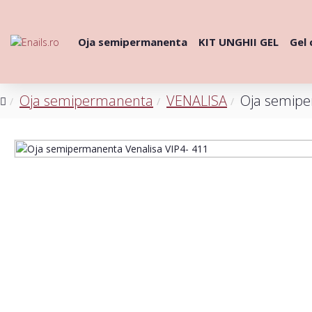
Oja semipermanenta
KIT UNGHII GEL
Gel 
Oja semipermanenta
VENALISA
Oja semipe