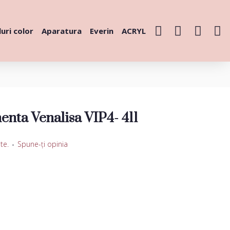
uri color
Aparatura
Everin
ACRYL
nta Venalisa VIP4- 411
te.
-
Spune-ţi opinia