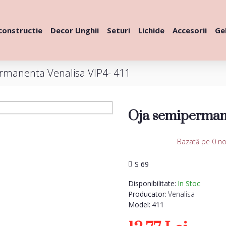
constructie
Decor Unghii
Seturi
Lichide
Accesorii
Gel
rmanenta Venalisa VIP4- 411
Oja semipermane
Bazată pe 0 no
S 69
Disponibilitate:
In Stoc
Producator:
Venalisa
Model:
411