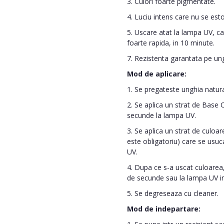
3. Culori foarte pigmentate.
4. Luciu intens care nu se es
5. Uscare atat la lampa UV, cat
foarte rapida, in 10 minute.
7. Rezistenta garantata pe un
Mod de aplicare:
1. Se pregateste unghia naturala
2. Se aplica un strat de Base
secunde la lampa UV.
3. Se aplica un strat de culoare
este obligatoriu) care se usu
UV.
4. Dupa ce s-a uscat culoarea,
de secunde sau la lampa UV i
5. Se degreseaza cu cleaner.
Mod de indepartare: