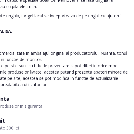
au in capsule speciale Soak Off Remover si se lasa unghia la
u cu pila electrica.
e unghia, iar gel lacul se indeparteaza de pe unghii cu ajutorul
ALISA.
ercializate in ambalajul original al producatorului. Nuanta, tonul
a in functie de monitor.
 pe site sunt cu titlu de prezentare si pot diferi in orice mod
inile produselor livrate, acestea putand prezenta abateri minore de
tate pe site, acestea se pot modifica in functie de actualizarile
realabila a utilizatorilor.
anta
roduselor in siguranta.
it
te 300 lei