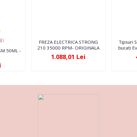
EI
FREZA ELECTRICA STRONG
Tipsuri 
210 35000 RPM- ORIGINALA
bucati Ev
FSM 50ML -
1.088,01 Lei
i