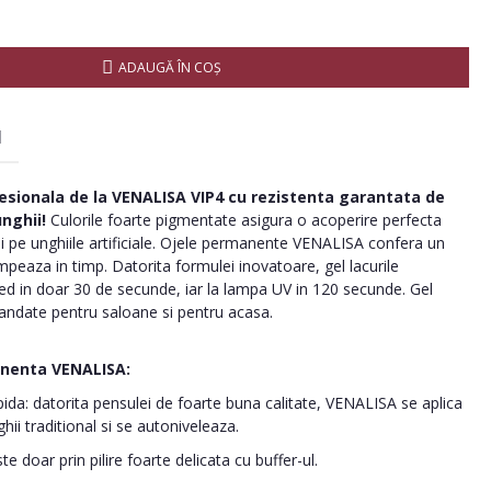
ADAUGĂ ÎN COŞ
I
esionala de la VENALISA VIP4 cu rezistenta garantata de
nghii!
Culorile foarte pigmentate asigura o acoperire perfecta
 si pe unghiile artificiale. Ojele permanente VENALISA confera un
mpeaza in timp. Datorita formulei inovatoare, gel lacurile
d in doar 30 de secunde, iar la lampa UV in 120 secunde. Gel
andate pentru saloane si pentru acasa.
anenta VENALISA:
apida: datorita pensulei de foarte buna calitate, VENALISA se aplica
hii traditional si se autoniveleaza.
e doar prin pilire foarte delicata cu buffer-ul.