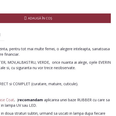
ADAUGĂ ÎN COŞ
I
inta, pentru tot mai multe femei, o alegere inteleapta, sanatoasa
re financiar.
R, MOV,ALBASTRU, VERDE, orice nuanta ai alege, ojele EVERIN
tale si, cu siguranta nu vor trece neobservate.
ORECT si COMPLET (curatare, matuire, cuticule).
ase Coat
.
(
recomandam
aplicarea unei baze RUBBER cu care sa
i in lampa UV sau LED.
in doua straturi subtiri, urmand sa uscati in lampa dupa fiecare