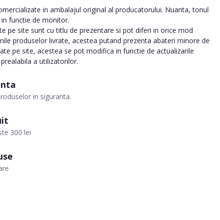
ercializate in ambalajul original al producatorului. Nuanta, tonul
a in functie de monitor.
 pe site sunt cu titlu de prezentare si pot diferi in orice mod
inile produselor livrate, acestea putand prezenta abateri minore de
tate pe site, acestea se pot modifica in functie de actualizarile
realabila a utilizatorilor.
anta
roduselor in siguranta.
it
te 300 lei
use
are