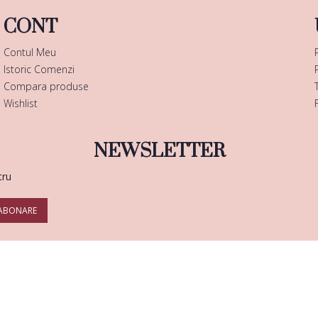
CONT
Contul Meu
Istoric Comenzi
Compara produse
Wishlist
NEWSLETTER
tru
ABONARE
Copyright © 2025 |
Enails.ro