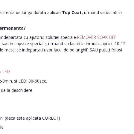
ezistenta de lunga durata aplicati
Top Coat,
urmand sa uscati in
permanenta?
ndepartata cu ajutorul solutiei speciale
REMOVER SOAK OFF
nt sau in capsule speciale, urmand sa lasati la inmuiat aprox. 10-15
le metalice indepartati usor lacul de pe unghii) SAU puteti folosi
u LED
-3min. si LED: 30-60sec.
i de la deschidere
ani (daca este aplicata CORECT)
IN