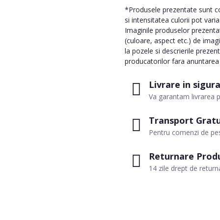
*Produsele prezentate sunt com
si intensitatea culorii pot vari
Imaginile produselor prezentate
(culoare, aspect etc.) de imag
la pozele si descrierile prezen
producatorilor fara anuntarea p
Livrare in sigur
Va garantam livrarea p
Transport Gratu
Pentru comenzi de pes
Returnare Prod
14 zile drept de return