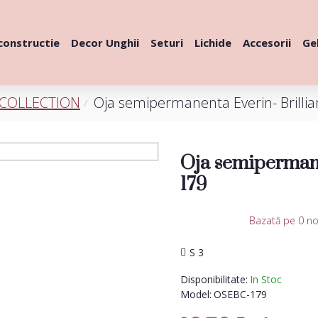
constructie
Decor Unghii
Seturi
Lichide
Accesorii
Gel
 COLLECTION
Oja semipermanenta Everin- Brillia
Oja semipermane
179
Bazată pe 0 no
S 3
Disponibilitate:
In Stoc
Model:
OSEBC-179