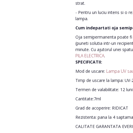
strat.
- Pentru un luciu intens si o r
lampa.
Cum indepartati oja semi
Oja semipermanenta poate fi i
(puneti solutia intr-un recipie
minute. Cu ajutorul unei spatu
PILA ELECTRICA
.
SPECIFICATII:
Mod de uscare:
Lampa UV sa
Timp de uscare la lampa: UV-2
Termen de valabilitate: 12 lun
Cantitate:7ml
Grad de acoperire: RIDICAT
Rezistenta: pana la 4 saptam
CALITATE GARANTATA EVER