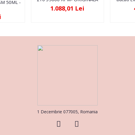
FSM 50ML -
1.088,01 Lei
i
1 Decembrie 077005, Romania