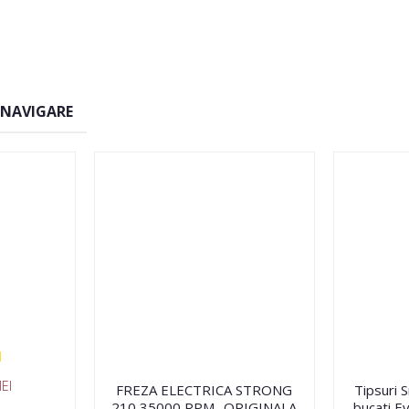
 NAVIGARE
EI
FREZA ELECTRICA STRONG
Tipsuri 
210 35000 RPM- ORIGINALA
bucati Ev