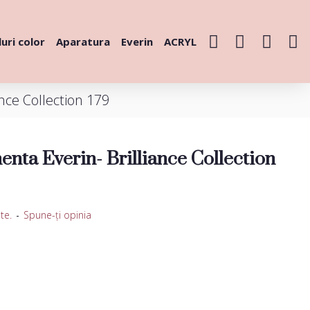
uri color
Aparatura
Everin
ACRYL
nce Collection 179
nta Everin- Brilliance Collection
te.
-
Spune-ţi opinia