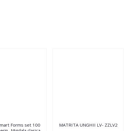
Smart Forms set 100
MATRITA UNGHII LV- ZZLV2
erin- Migdala clasica