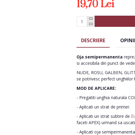
19,70 Lei
DESCRIERE
OPINI
Oja semipermanenta
reprez
si accesibila din punct de vede
NUDE, ROSU, GALBEN, GLITTE
se potrivesc perfect unghiilor 
MOD DE APLICARE:
- Pregatiti unghia naturala C
- Aplicati un strat de primer.
- Aplicati un strat subtire de
B
faceti APEX) urmand sa uscat
- Aplicati oja semipermanenta 