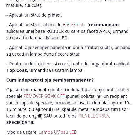
matuire, cuticule).
- Aplicati un strat de primer.
- Aplicati un strat subtire de
Base Coat
.
(
recomandam
aplicarea unei baze RUBBER cu care sa faceti APEX) urmand
sa uscati in lampa UV sau LED.
- Aplicati oja semipermanenta in doua straturi subtiri, urmand
sa uscati in lampa dupa fiecare strat.
- Pentru un luciu intens si o rezistenta de lunga durata aplicati
Top Coat,
urmand sa uscati in lampa.
Cum indepartati oja semipermanenta?
Oja semipermanenta poate fi indepartata cu ajutorul solutiei
speciale
REMOVER SOAK OFF
(puneti solutia intr-un recipient
sau in capsule speciale, urmand sa lasati la inmuiat aprox. 10-
15 minute. Cu ajutorul unei spatule metalice indepartati usor
lacul de pe unghii) SAU puteti folosi
PILA ELECTRICA
.
SPECIFICATII:
Mod de uscare:
Lampa UV sau LED