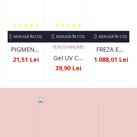
ADAUGĂ ÎN COŞ
ADAUGĂ ÎN COŞ
ADAUGĂ ÎN COŞ
FENGSHANGMEI
PIGMENT NEON SET 12 CULORI
FREZA ELECTRICA STRONG 210 35000 RPM- ORIGINALA
Gel UV Constructie FSM 50ML - 07
21,51 Lei
1.088,01 Lei
39,90 Lei