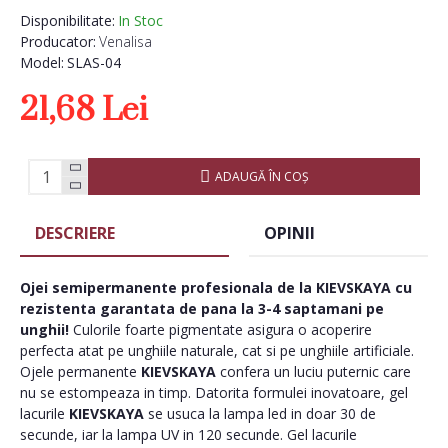
Disponibilitate:
In Stoc
Producator:
Venalisa
Model:
SLAS-04
21,68 Lei
ADAUGĂ ÎN COŞ
DESCRIERE
OPINII
Ojei semipermanente
profesionala de la
KIEVSKAYA
cu
rezistenta garantata de pana la 3-4 saptamani pe
unghii!
Culorile foarte pigmentate asigura o acoperire
perfecta atat pe unghiile naturale, cat si pe unghiile artificiale.
Ojele permanente
KIEVSKAYA
confera un luciu puternic care
nu se estompeaza in timp. Datorita formulei inovatoare, gel
lacurile
KIEVSKAYA
se usuca la lampa led in doar 30 de
secunde, iar la lampa UV in 120 secunde. Gel lacurile