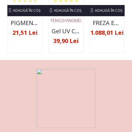
ADAUGĂ ÎN COŞ
ADAUGĂ ÎN COŞ
ADAUGĂ ÎN COŞ
FENGSHANGMEI
PIGMENT NEON SET 12 CULORI
FREZA ELECTRICA STRONG 210 35000 RPM- ORIGINALA
Gel UV Constructie FSM 50ML - 07
21,51 Lei
1.088,01 Lei
39,90 Lei