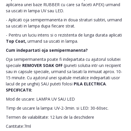
aplicarea unei baze RUBBER cu care sa faceti APEX) urmand
sa uscati in lampa UV sau LED.
- Aplicati oja semipermanenta in doua straturi subtiri, urmand
sa uscati in lampa dupa fiecare strat.
- Pentru un luciu intens si o rezistenta de lunga durata aplicati
Top Coat,
urmand sa uscati in lampa.
Cum indepartati oja semipermanenta?
Oja semipermanenta poate fi indepartata cu ajutorul solutiei
speciale
REMOVER SOAK OFF
(puneti solutia intr-un recipient
sau in capsule speciale, urmand sa lasati la inmuiat aprox. 10-
15 minute. Cu ajutorul unei spatule metalice indepartati usor
lacul de pe unghii) SAU puteti folosi
PILA ELECTRICA
.
SPECIFICATII:
Mod de uscare: LAMPA UV SAU LED
Timp de uscare la lampa: UV-2-3min. si LED: 30-60sec.
Termen de valabilitate: 12 luni de la deschidere
Cantitate:7ml