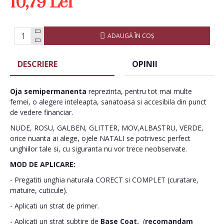
10,79 Lei
ADAUGĂ ÎN COŞ
DESCRIERE
OPINII
Oja semipermanenta
reprezinta, pentru tot mai multe
femei, o alegere inteleapta, sanatoasa si accesibila din punct
de vedere financiar.
NUDE, ROSU, GALBEN, GLITTER, MOV,ALBASTRU, VERDE,
orice nuanta ai alege, ojele NATALI se potrivesc perfect
unghiilor tale si, cu siguranta nu vor trece neobservate.
MOD DE APLICARE:
- Pregatiti unghia naturala CORECT si COMPLET (curatare,
matuire, cuticule).
- Aplicati un strat de primer.
- Aplicati un strat subtire de
Base Coat.
(
recomandam