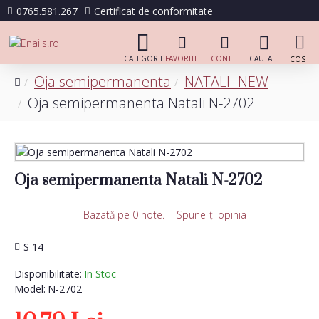
0765.581.267
Certificat de conformitate
Oja semipermanenta
NATALI- NEW
Oja semipermanenta Natali N-2702
Oja semipermanenta Natali N-2702
Bazată pe 0 note.
-
Spune-ţi opinia
S 14
Disponibilitate:
In Stoc
Model:
N-2702