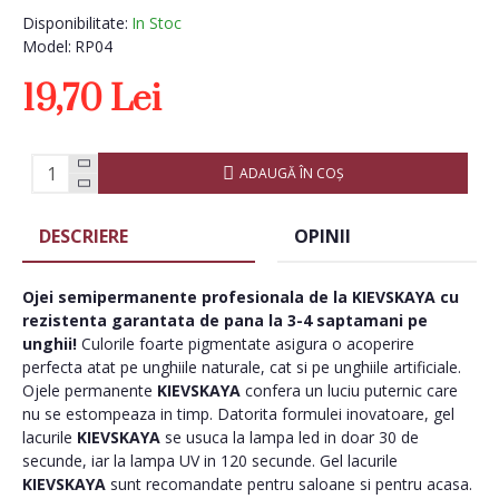
Disponibilitate:
In Stoc
Model:
RP04
19,70 Lei
ADAUGĂ ÎN COŞ
DESCRIERE
OPINII
Ojei semipermanente
profesionala de la
KIEVSKAYA
cu
rezistenta garantata de pana la 3-4 saptamani pe
unghii!
Culorile foarte pigmentate asigura o acoperire
perfecta atat pe unghiile naturale, cat si pe unghiile artificiale.
Ojele permanente
KIEVSKAYA
confera un luciu puternic care
nu se estompeaza in timp. Datorita formulei inovatoare, gel
lacurile
KIEVSKAYA
se usuca la lampa led in doar 30 de
secunde, iar la lampa UV in 120 secunde. Gel lacurile
KIEVSKAYA
sunt recomandate pentru saloane si pentru acasa.