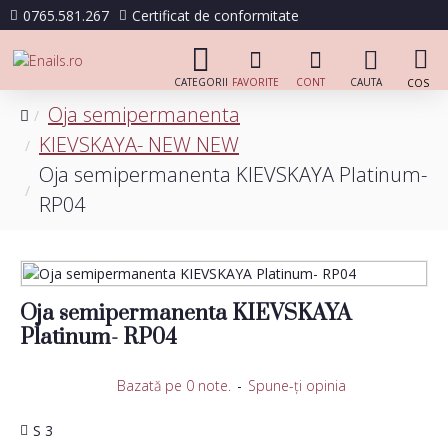
0765.581.267
Certificat de conformitate
Oja semipermanenta
KIEVSKAYA- NEW NEW
Oja semipermanenta KIEVSKAYA Platinum-
RP04
Oja semipermanenta KIEVSKAYA
Platinum- RP04
Bazată pe 0 note.
-
Spune-ţi opinia
S 3