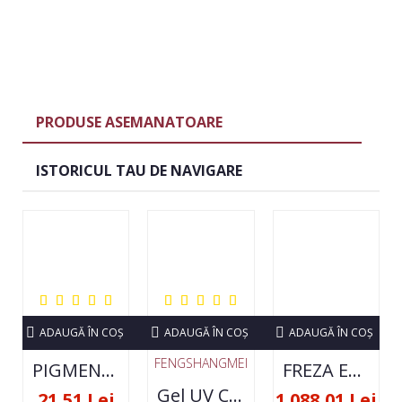
PRODUSE ASEMANATOARE
ISTORICUL TAU DE NAVIGARE
ADAUGĂ ÎN COŞ
ADAUGĂ ÎN COŞ
ADAUGĂ ÎN COŞ
FENGSHANGMEI
PIGMENT NEON SET 12 CULORI
FREZA ELECTRICA STRONG 210 35000 RPM- ORIGINALA
Gel UV Constructie FSM 50ML - 07
21,51 Lei
1.088,01 Lei