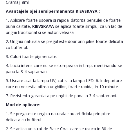
Gramaj: 8ml.
Avantajele ojei semipermanenta
KIEVSKAYA
:
1. Aplicare foarte usoara si rapida: datorita pensulei de foarte
buna calitate,
KIEVSKAYA
se aplica foarte simplu, ca un lac de
unghii traditional si se autoniveleaza.
2. Unghia naturala se pregateste doar prin pilire foarte delicata
cu buffer-ul.
3. Culori foarte pigmentate.
4. Luciu intens care nu se estompeaza in timp, mentinandu-se
pana la 3-4 saptamani.
5. Uscare atat la lampa UV, cat si la lampa LED. 6. Indepartare
care nu necesita pilirea unghiilor, foarte rapida, in 10 minute.
7. Rezistenta garantata pe unghii de pana la 3-4 saptamani.
Mod de aplicare:
1. Se pregateste unghia naturala sau artificiala prin pilire
delicata cu bufferul.
2. Se aplica un strat de Base Coat care se usuca in 30 de