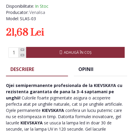
Disponibilitate:
In Stoc
Producator:
Venalisa
Model:
SLAS-03
21,68 Lei
ADAUGĂ ÎN COŞ
DESCRIERE
OPINII
Ojei semipermanente
profesionala de la
KIEVSKAYA
cu
rezistenta garantata de pana la 3-4 saptamani pe
unghii!
Culorile foarte pigmentate asigura o acoperire
perfecta atat pe unghiile naturale, cat si pe unghiile artificiale.
Ojele permanente
KIEVSKAYA
confera un luciu puternic care
nu se estompeaza in timp. Datorita formulei inovatoare, gel
lacurile
KIEVSKAYA
se usuca la lampa led in doar 30 de
secunde, iar la lampa UV in 120 secunde. Gel lacurile